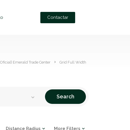
Contactar
to
[Oficial] Emerald Trade Center
Grid Full Width
Search
Distance Radius
More Filters