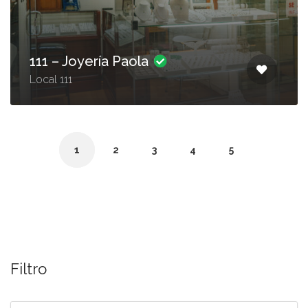
111 – Joyería Paola
Local 111
1
2
3
4
5
Filtro