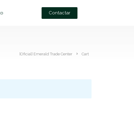
Contactar
to
[Oficial] Emerald Trade Center
Cart