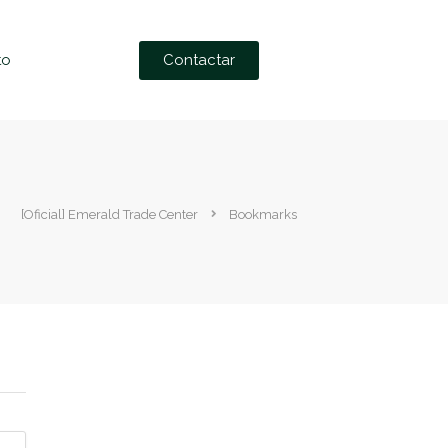
Contactar
to
[Oficial] Emerald Trade Center
Bookmarks